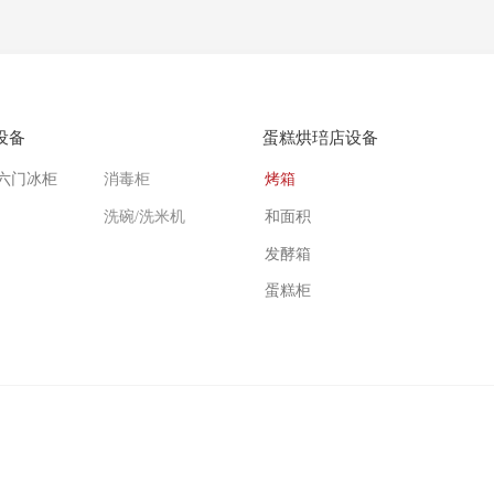
设备
蛋糕烘琣店设备
四六门冰柜
消毒柜
烤箱
洗碗/洗米机
和面积
发酵箱
蛋糕柜